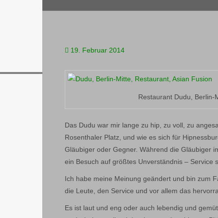
19. Februar 2014
Restaurant Dudu, Berlin-M
Das Dudu war mir lange zu hip, zu voll, zu angesa
Rosenthaler Platz, und wie es sich für Hipnessbu
Gläubiger oder Gegner. Während die Gläubiger 
ein Besuch auf größtes Unverständnis – Service s
Ich habe meine Meinung geändert und bin zum Fa
die Leute, den Service und vor allem das hervor
Es ist laut und eng oder auch lebendig und gemüt