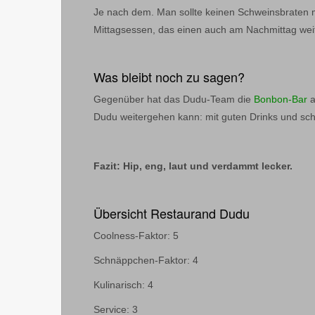
Je nach dem. Man sollte keinen Schweinsbraten m
Mittagsessen, das einen auch am Nachmittag weite
Was bleibt noch zu sagen?
Gegenüber hat das Dudu-Team die
Bonbon-Bar
a
Dudu weitergehen kann: mit guten Drinks und s
Fazit: Hip, eng, laut und verdammt lecker.
Übersicht Restaurand Dudu
Coolness-Faktor: 5
Schnäppchen-Faktor: 4
Kulinarisch: 4
Service: 3