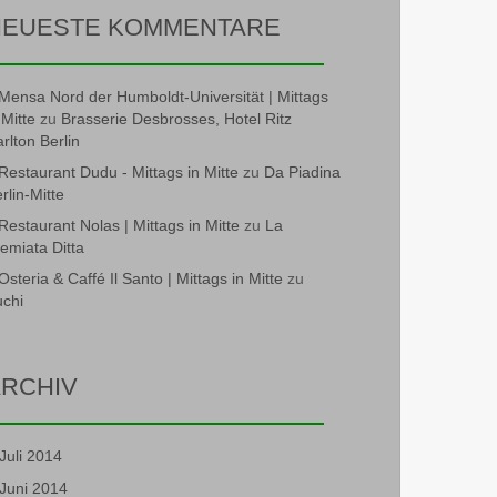
NEUESTE KOMMENTARE
Mensa Nord der Humboldt-Universität | Mittags
 Mitte
zu
Brasserie Desbrosses, Hotel Ritz
rlton Berlin
Restaurant Dudu - Mittags in Mitte
zu
Da Piadina
rlin-Mitte
Restaurant Nolas | Mittags in Mitte
zu
La
emiata Ditta
Osteria & Caffé Il Santo | Mittags in Mitte
zu
chi
RCHIV
Juli 2014
Juni 2014