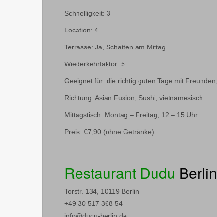
Schnelligkeit: 3
Location: 4
Terrasse: Ja, Schatten am Mittag
Wiederkehrfaktor: 5
Geeignet für: die richtig guten Tage mit Freunden
Richtung: Asian Fusion, Sushi, vietnamesisch
Mittagstisch: Montag – Freitag, 12 – 15 Uhr
Preis: €7,90 (ohne Getränke)
Restaurant Dudu
Berlin
Torstr. 134, 10119 Berlin
+49 30 517 368 54
info@dudu-berlin.de