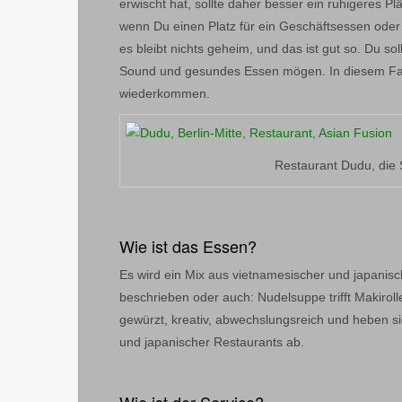
erwischt hat, sollte daher besser ein ruhigeres Pl
wenn Du einen Platz für ein Geschäftsessen oder
es bleibt nichts geheim, und das ist gut so. Du 
Sound und gesundes Essen mögen. In diesem Fall
wiederkommen.
Restaurant Dudu, die
Wie ist das Essen?
Es wird ein Mix aus vietnamesischer und japanisc
beschrieben oder auch: Nudelsuppe trifft Makiroll
gewürzt, kreativ, abwechslungsreich und heben s
und japanischer Restaurants ab.