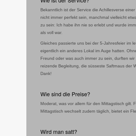
Wie ist der Service?
Bekanntlich ist der Service die Achillesverse ei
nicht immer perfekt sein, manchmal vielleicht et
zu sein: Ich habe ihn nie so erlebt und wurde i
als voll war.
Gleiches passierte uns bei der 5-Jahresfeier im l
eigentlich ein anderes Lokal im Auge hatten. Oh
Freund oder was auch immer zu sein, durften wir
reizende Begleitung, die süsseste Saftmaus der W
Dank!
Wie sind die Preise?
Moderat, was vor allem für den Mittagstisch gilt. 
Mittagstisch wechselt zudem täglich, bietet ein Fl
Wird man satt?