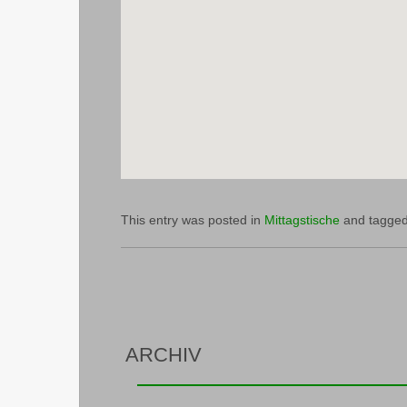
This entry was posted in
Mittagstische
and tagge
ARCHIV