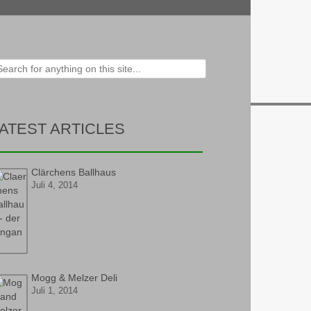
ch for:
ATEST ARTICLES
Clärchens Ballhaus
Juli 4, 2014
Mogg & Melzer Deli
Juli 1, 2014