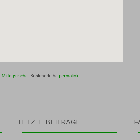
d
Mittagstische
. Bookmark the
permalink
.
LETZTE BEITRÄGE
F