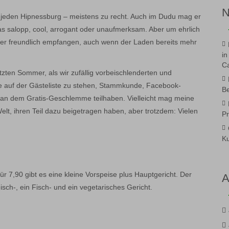
ner jeden Hipnessburg – meistens zu recht. Auch im Dudu mag er
was salopp, cool, arrogant oder unaufmerksam. Aber um ehrlich
mmer freundlich empfangen, auch wenn der Laden bereits mehr
in
Ca
etzten Sommer, als wir zufällig vorbeischlenderten und
ne auf der Gästeliste zu stehen, Stammkunde, Facebook-
Be
 an dem Gratis-Geschlemme teilhaben. Vielleicht mag meine
elt, ihren Teil dazu beigetragen haben, aber trotzdem: Vielen
Pr
Ku
Für 7,90 gibt es eine kleine Vorspeise plus Hauptgericht. Der
A
eisch-, ein Fisch- und ein vegetarisches Gericht.