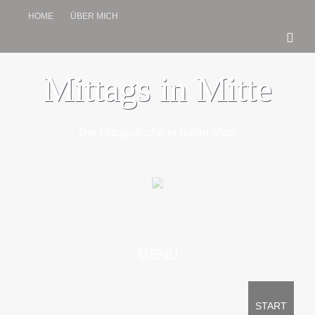
HOME
ÜBER MICH
Mittags in Mitte
Die Mittagstische in Berlin-Mitte
SKIP TO CONTENT
MENU
START